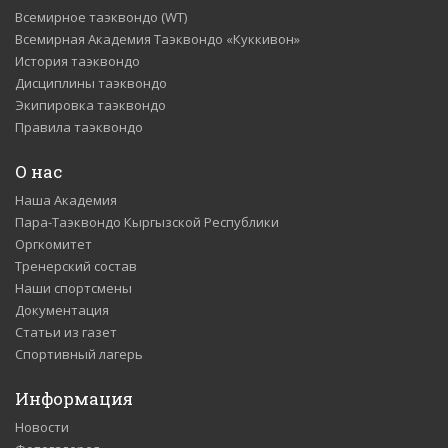
Всемирное таэквондо (WT)
Всемирная Академия Таэквондо «Куккивон»
История таэквондо
Дисциплины таэквондо
Экипировка таэквондо
Правила таэквондо
О нас
Наша Академия
Пара-Таэквондо Кыргызской Республики
Оргкомитет
Тренерский состав
Наши спортсмены
Документация
Статьи из газет
Спортивный лагерь
Информация
Новости