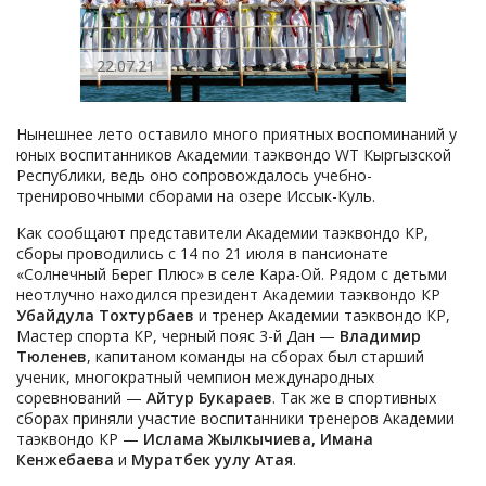
22.07.21
Нынешнее лето оставило много приятных воспоминаний у
юных воспитанников Академии таэквондо WT Кыргызской
Республики, ведь оно сопровождалось учебно-
тренировочными сборами на озере Иссык-Куль.
Как сообщают представители Академии таэквондо КР,
сборы проводились с 14 по 21 июля в пансионате
«Солнечный Берег Плюс» в селе Кара-Ой. Рядом с детьми
неотлучно находился президент Академии таэквондо КР
Убайдула Тохтурбаев
и тренер Академии таэквондо КР,
Мастер спорта КР, черный пояс 3-й Дан —
Владимир
Тюленев
, капитаном команды на сборах был старший
ученик, многократный чемпион международных
соревнований —
Айтур Букараев
. Так же в спортивных
сборах приняли участие воспитанники тренеров Академии
таэквондо КР —
Ислама Жылкычиева,
Имана
Кенжебаева
и
Муратбек уулу Атая
.