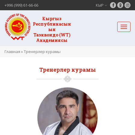
+996 (999) 61-66-66
КЫР
Кыргыз
Республикасын
ын
Таэквондо (WT)
Академиясы
Главная
»
Тренерлер курамы
Тренерлер курамы