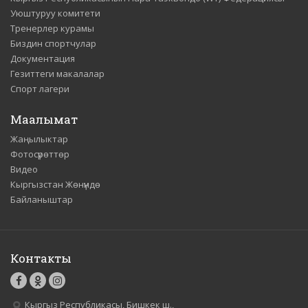
Уюштуруу комитети
Тренерлер курамы
Биздин спортчулар
Документация
Гезиттеги макалалар
Спорт лагери
Маалымат
Жаңылыктар
Фотосүрөттөр
Видео
Кыргызстан Жөнүндө
Байланыштар
Контакты
Кыргыз Республикасы, Бишкек ш.,