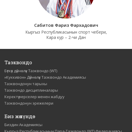
Сабитов Фариз Фархадович
Кыргыз Республикасынын спорт чебери,
Кара кур – 2-чи Дан
Таэквондо
Бүткүл дүйнөлүк Таэквондо (WT)
»Куккивон» Дүйнөлүк Таэквондо Академиясы
Таэквондонун тарыхы
Таэквондо дисциплиналары
Керектүү нерселер менен жабдуу
Таэквондонун эрежелери
Биз жөнүндө
Биздин Академиясы
Кыргыз Республикасынын Пара-Таэквондо (WT) Федерациясы