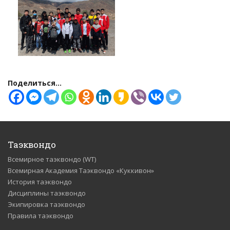
Поделиться...
Таэквондо
Всемирное таэквондо (WT)
Всемирная Академия Таэквондо «Куккивон»
История таэквондо
Дисциплины таэквондо
Экипировка таэквондо
Правила таэквондо