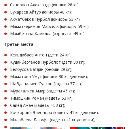
Скворцов Александр (юноши 28 кг);
Букараев Айтур (юниоры 48 кг);
Ахматбеков Нурбол (юниоры 53 кг);
Маматкеримов Марсель (юниоры 59 кг);
Мамбетова Камилла (взрослые 49 кг);
Третьи места:
Кельдибаев Антон (дети 24 кг);
Кудайбергенов Нурболот (дети 30 кг);
Белоусов Багдан (юноши 29 кг);
Маматова Умут (юноши 30 кг девочки);
Шабданалиев Султан (кадеты 37 кг);
Мураталиев Амир (кадеты 45 кг);
Тимошкин Роман (кадеты 53 кг);
Сайед Аман (кадеты +53 кг);
Кочкорова Элеонора (кадеты 41 кг девочки);
Малабаева Латифа (кадеты 41 кг девочки);