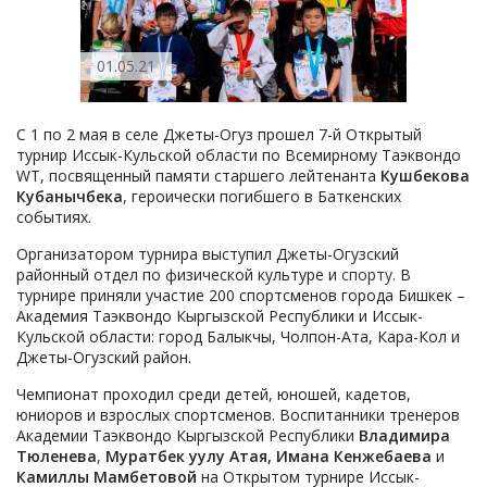
01.05.21
С 1 по 2 мая в селе Джеты-Огуз прошел 7-й Открытый
турнир Иссык-Кульской области по Всемирному Таэквондо
WT, посвященный памяти старшего лейтенанта
Кушбекова
Кубанычбека
, героически погибшего в Баткенских
событиях.
Организатором турнира выступил Джеты-Огузский
районный отдел по физической культуре и
спорту
. В
турнире приняли участие 200 спортсменов города Бишкек –
Академия Таэквондо Кыргызской Республики и Иссык-
Кульской области: город Балыкчы, Чолпон-Ата, Кара-Кол и
Джеты-Огузский район.
Чемпионат проходил среди детей, юношей, кадетов,
юниоров и взрослых спортсменов. Воспитанники тренеров
Академии Таэквондо Кыргызской Республики
Владимира
Тюленева
,
Муратбек уулу Атая,
Имана Кенжебаева
и
Камиллы Мамбетовой
на Открытом турнире Иссык-