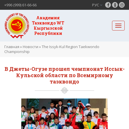
+996 (999) 61-66-66
РУС
Академия
Таэквондо WT
Кыргызской
Республики
Главная
»
Новости
»
The Issyk-Kul Region Taekwondo
Championship
В Джеты-Огузе прошел чемпионат Иссык-
Кульской области по Всемирному
таэквондо