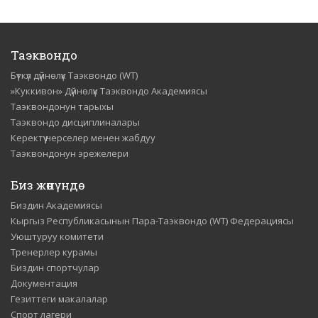
Таэквондо
Бүткүл дүйнөлүк Таэквондо (WT)
»Куккивон» Дүйнөлүк Таэквондо Академиясы
Таэквондонун тарыхы
Таэквондо дисциплиналары
Керектүү нерселер менен жабдуу
Таэквондонун эрежелери
Биз жөнүндө
Биздин Академиясы
Кыргыз Республикасынын Пара-Таэквондо (WT) Федерациясы
Уюштуруу комитети
Тренерлер курамы
Биздин спортчулар
Документация
Гезиттеги макалалар
Спорт лагери