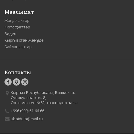
Маалымат
Жаңылыктар
Фотосүрөттөр
Видео
Кыргызстан Жөнүндө
Байланыштар
Контакты
Кыргыз Республикасы, Бишкек ш.,
Суеркулова көч. 8,
Орто мектеп №62, таэкводно залы
+996 (999) 61-66-66
ubaidula@mail.ru