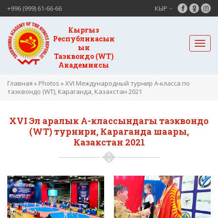
+996 (999) 61-66-66
КЫР
Кыргыз
Республикасын
ын
Таэквондо (WT)
Академиясы
Главная
»
Photos
»
XVI Международный турнир А-класса по
таэквондо (WT), Караганда, Казахстан 2021
XVI Эл аралык А-классындагы таэквондо
(WT) турнири, Караганда шаары,
Казакстан 2021