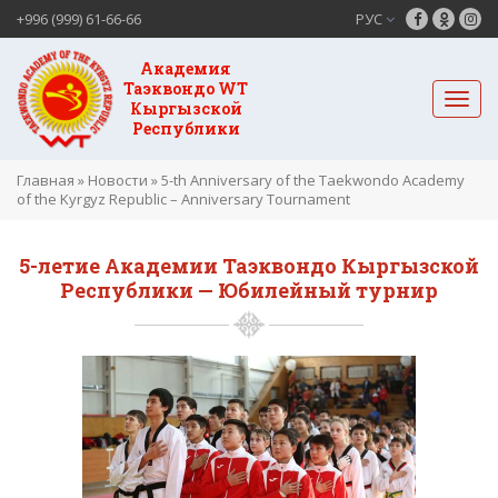
+996 (999) 61-66-66
РУС
Академия
Таэквондо WT
Кыргызской
Республики
Главная
»
Новости
»
5-th Anniversary of the Taekwondo Academy
of the Kyrgyz Republic – Anniversary Tournament
5-летие Академии Таэквондо Кыргызской
Республики — Юбилейный турнир