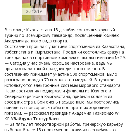
20.12.19
В столице Кыргызстана 15 декабря состоялся крупный
турнир по Всемирному таэквондо, посвященный юбилею
Академии данного вида спорта.
Состязания прошли с участием спортсменов из Казахстана,
Узбекистана и Кыргызстана. Поединки состоялись сразу на
трех даянах в спортивном комплексе школы-гимназии № 29.
— Сегодня у нас очень хорошее настроение, ведь мы
организовали такой праздник для спортсменов. В
состязаниях принимает участие 500 спортсменов. Было
разыграно порядка 70 комплектов медалей. В турнире
используются электронные системы мирового стандарта.
Наши состязания поддержали филиалы из Южного и
Северного региона Кыргызстана, прибыли коллеги из
соседних стран. Бои очень насыщенные, мы постарались
привлечь спонсоров, чтобы поощрить их хорошими
призами, — рассказал президент Академии Таэквондо WT
КР
Убайдула Тохтурбаев
.
— За пять лет плодотворной работы, тренерскую карьеру
выбрали более 15 спортсменов, получив сертификат от