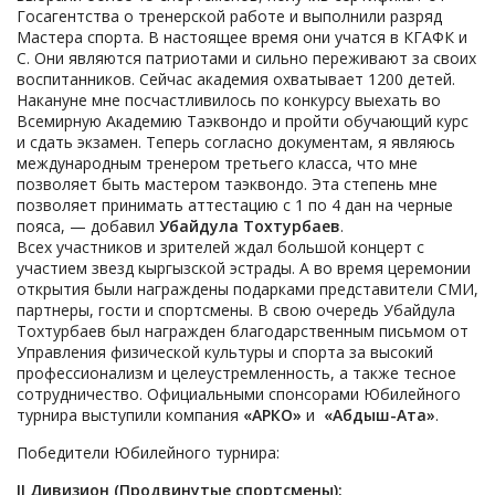
Госагентства о тренерской работе и выполнили разряд
Мастера спорта. В настоящее время они учатся в КГАФК и
С. Они являются патриотами и сильно переживают за своих
воспитанников. Сейчас академия охватывает 1200 детей.
Накануне мне посчастливилось по конкурсу выехать во
Всемирную Академию Таэквондо и пройти обучающий курс
и сдать экзамен. Теперь согласно документам, я являюсь
международным тренером третьего класса, что мне
позволяет быть мастером таэквондо. Эта степень мне
позволяет принимать аттестацию с 1 по 4 дан на черные
пояса, — добавил
Убайдула Тохтурбаев
.
Всех участников и зрителей ждал большой концерт с
участием звезд кыргызской эстрады. А во время церемонии
открытия были награждены подарками представители СМИ,
партнеры, гости и спортсмены. В свою очередь Убайдула
Тохтурбаев был награжден благодарственным письмом от
Управления физической культуры и спорта за высокий
профессионализм и целеустремленность, а также тесное
сотрудничество. Официальными спонсорами Юбилейного
турнира выступили компания
«АРКО»
и
«Абдыш-Ата»
.
Победители Юбилейного турнира:
II
Дивизион (Продвинутые спортсмены):