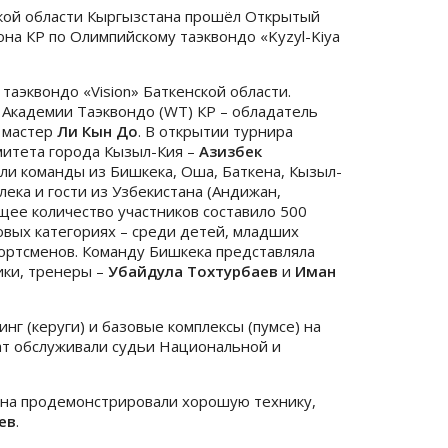
ской области Кыргызстана прошёл Открытый
а КР по Олимпийскому таэквондо «Kyzyl-Kiya
аэквондо «Vision» Баткенской области.
 Академии Таэквондо (WT) КР – обладатель
– мастер
Ли Кын До
. В открытии турнира
митета города Кызыл-Кия –
Азизбек
али команды из Бишкека, Оша, Баткена, Кызыл-
лека и гости из Узбекистана (Андижан,
щее количество участников составило 500
овых категориях – среди детей, младших
ортсменов. Команду Бишкека представляла
ики, тренеры –
Убайдула Тохтурбаев
и
Иман
г (керуги) и базовые комплексы (пумсе) на
нат обслуживали судьи Национальной и
иона продемонстрировали хорошую технику,
ев
.