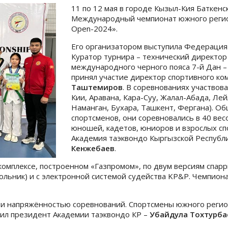
11 по 12 мая в городе Кызыл-Кия Баткен
Международный чемпионат южного регион
Open-2024».
Его организатором выступила Федерация т
Куратор турнира – технический директор
международного черного пояса 7-й Дан 
принял участие директор спортивного ко
Таштемиров
. В соревнованиях участвов
Кии, Аравана, Кара-Суу, Жалал-Абада, Лей
Наманган, Бухара, Ташкент, Фергана). Об
спортсменов, они соревновались в 40 вес
юношей, кадетов, юниоров и взрослых сп
Академия таэквондо Кыргызской Республ
Кенжебаев
.
мплексе, построенном «Газпромом», по двум версиям спаррин
ольник) и с электронной системой судейства KP&P. Чемпио
но и напряжённостью соревнований. Спортсмены южного рег
тил президент Академии таэквондо КР –
Убайдула Тохтурба