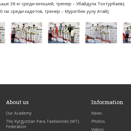
выше 38 кг среди юношей, тренер – Убайдула Тохтурбаев);
0 см. среди кадетов, тренер – Муратбек уулу Атай);
About us
Information
Our Academy
News
The Kyrgyzstan Para-Taekwondo (WT)
Photos
Federation
Videos