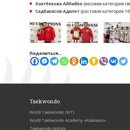
Азатбекова Айбийке
(весовая категория с
Садбакасов Адилет
(ростовая категория 16
Поделиться...
Taekwondo
World Taekwondo (WT)
World Taekwondo Academy «Kukkiwon»
Taekwondo history