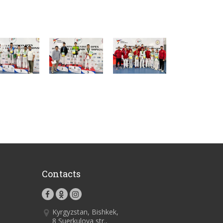
Contacts
Kyrgyzstan, Bishkek,
8 Suerkulova str.,