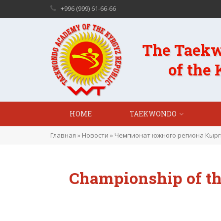
+996 (999) 61-66-66
The Taek
of the
HOME
TAEKWONDO
Главная
»
Новости
»
Чемпионат южного региона Кыргы
Championship of th