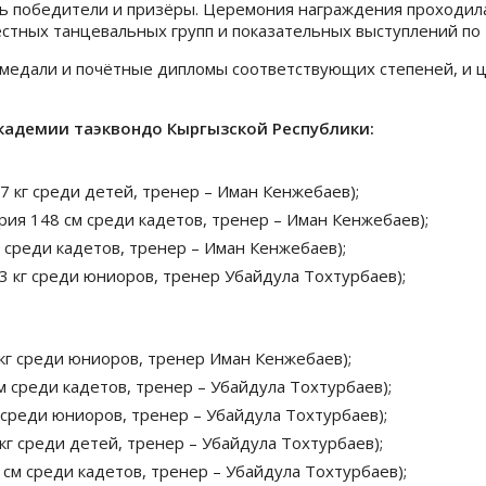
ь победители и призёры. Церемония награждения проходила
стных танцевальных групп и показательных выступлений по 
 медали и почётные дипломы соответствующих степеней, и 
кадемии таэквондо Кыргызской Республики:
27 кг среди детей, тренер – Иман Кенжебаев);
рия 148 см среди кадетов, тренер – Иман Кенжебаев);
м среди кадетов, тренер – Иман Кенжебаев);
3 кг среди юниоров, тренер Убайдула Тохтурбаев);
 кг среди юниоров, тренер Иман Кенжебаев);
м среди кадетов, тренер – Убайдула Тохтурбаев);
г среди юниоров, тренер – Убайдула Тохтурбаев);
 кг среди детей, тренер – Убайдула Тохтурбаев);
 см среди кадетов, тренер – Убайдула Тохтурбаев);