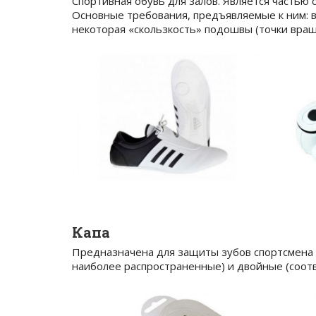
Спортивная обувь для залов. Является частью 
Основные требования, предъявляемые к ним: вы
некоторая «скользкость» подошвы (точки вращ
Капа
Предназначена для защиты зубов спортсмена в
наиболее распространенные) и двойные (соотв