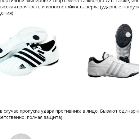
спортивной экипировки спортсмена Таэквондо WT. Также, ино
сокая прочность и износостойкость верха (ударные нагрузки)
ения) .
 случае пропуска удара противника в лицо. Бывают одинарн
етственно, полная защита).