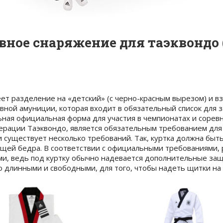
вное снаряжение для таэквондо 
еет разделение на «детский» (с черно-красным вырезом) и в
ной амуниции, которая входит в обязательный список для за
ьная официальная форма для участия в чемпионатах и сорев
ации Таэквондо, является обязательным требованием для у
ии существует несколько требований. Так, куртка должна бы
щей бедра. В соответствии с официальными требованиями, 
и, ведь под куртку обычно надевается дополнительные защ
о длинными и свободными, для того, чтобы надеть щитки на 