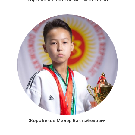
Жоробеков Медер Бактыбекович