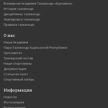
Всемирная Академия Таэквондо «Куккивон»
История таэквондо
Дисциплины таэквондо
Экипировка таэквондо
Правила таэквондо
О нас
Наша Академия
Пара-Таэквондо Кыргызской Республики
Оргкомитет
Тренерский состав
Наши спортсмены
Документация
Статьи из газет
Спортивный лагерь
Информация
Новости
Фотогалерея
Видеогалерея