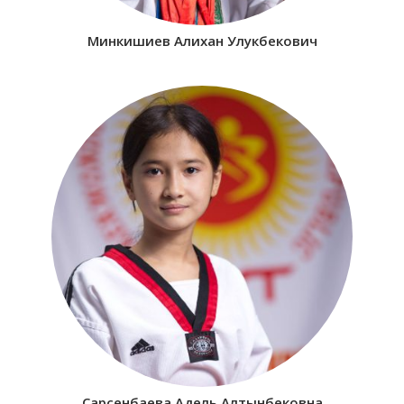
Минкишиев Алихан Улукбекович
Сарсенбаева Адель Алтынбековна