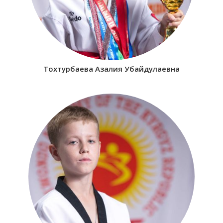
Тохтурбаева Азалия Убайдулаевна