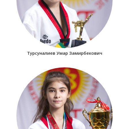
Турсуналиев Умар Замирбекович