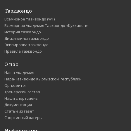
Таэквондо
Всемирное таэквондо (WT)
Всемирная Академия Таэквондо «Куккивон»
История таэквондо
Дисциплины таэквондо
Экипировка таэквондо
Правила таэквондо
О нас
Наша Академия
Пара-Таэквондо Кыргызской Республики
Оргкомитет
Тренерский состав
Наши спортсмены
Документация
Статьи из газет
Спортивный лагерь
Информация