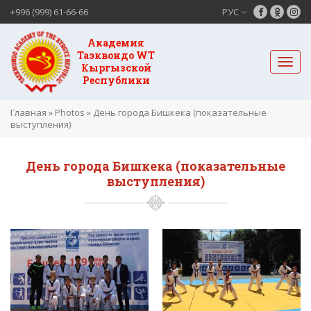
+996 (999) 61-66-66
РУС
Академия
Таэквондо WT
Кыргызской
Республики
Главная
»
Photos
»
День города Бишкека (показательные
выступления)
День города Бишкека (показательные
выступления)