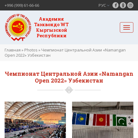
+996 (999) 61-66-66
РУС
Академия
Таэквондо WT
Кыргызской
Республики
Главная
»
Photos
»
Чемпионат Центральной Азии «Namangan
Open 2022» Узбекистан
Чемпионат Центральной Азии «Namangan
Open 2022» Узбекистан