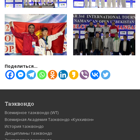
Поделиться...
Таэквондо
Всемирное таэквондо (WT)
Всемирная Академия Таэквондо «Куккивон»
История таэквондо
Дисциплины таэквондо