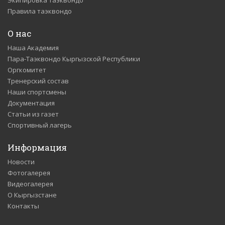
Экипировка таэквондо
Правила таэквондо
О нас
Наша Академия
Пара-Таэквондо Кыргызской Республики
Оргкомитет
Тренерский состав
Наши спортсмены
Документация
Статьи из газет
Спортивный лагерь
Информация
Новости
Фотогалерея
Видеогалерея
О Кыргызстане
Контакты