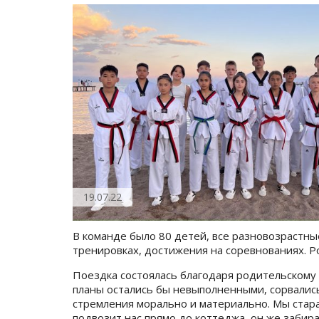
19.07.22
В команде было 80 детей, все разновозрастные
тренировках, достижения на соревнованиях. Ро
Поездка состоялась благодаря родительскому 
планы остались бы невыполненными, сорвалис
стремления морально и материально. Мы стара
подвозит нас прямо до коттеджа, он же забира