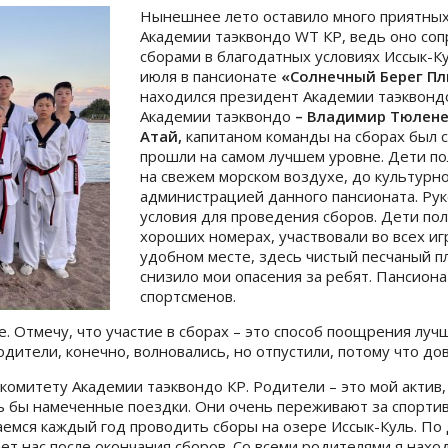
Нынешнее лето оставило много приятных
Академии таэквондо WT КР, ведь оно со
сборами в благодатных условиях Иссык-Ку
июля в пансионате
«Солнечный Берег П
находился президент Академии таэквонд
Академии таэквондо
– Владимир Тюлен
Атай
,
капитаном команды на сборах был 
прошли на самом лучшем уровне. Дети по
на свежем морском воздухе, до культур
администрацией данного пансионата. Ру
условия для проведения сборов. Дети по
хороших номерах, участвовали во всех иг
удобном месте, здесь чистый песчаный п
снизило мои опасения за ребят. Пансион
спортсменов.
. Отмечу, что участие в сборах – это способ поощрения луч
дители, конечно, волновались, но отпустили, потому что до
комитету Академии таэквондо КР. Родители – это мой актив
ь бы намеченные поездки. Они очень переживают за спорти
емся каждый год проводить сборы на озере Иссык-Куль. По 
ет нас после окончания сборов. Со всеми родителями я наход