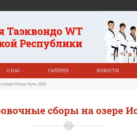
я Таэквондо WT
кой Республики
О НАС
ГАЛЕРЕЯ
НОВОСТИ
озере Иссык-Куль 2022
овочные сборы на озере И