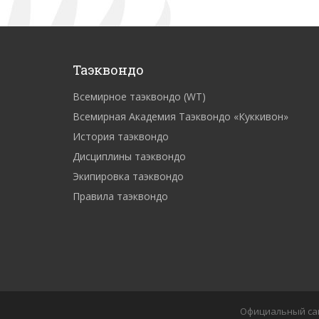
Таэквондо
Всемирное таэквондо (WT)
Всемирная Академия Таэквондо «Куккивон»
История таэквондо
Дисциплины таэквондо
Экипировка таэквондо
Правила таэквондо
Официальный сай