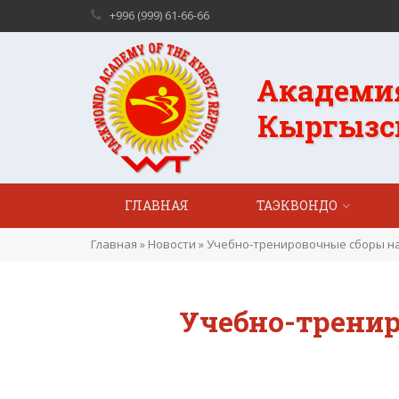
+996 (999) 61-66-66
Академи
Кыргызс
ГЛАВНАЯ
ТАЭКВОНДО
Главная
»
Новости
»
Учебно-тренировочные сборы на 
Учебно-тренир