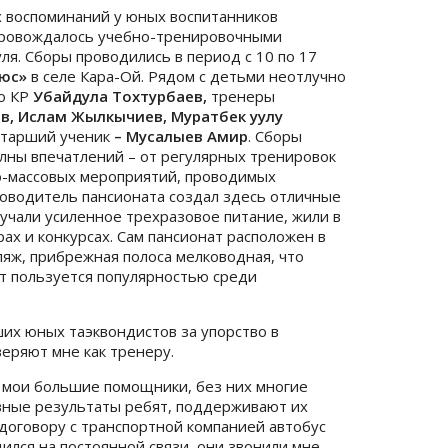
 воспоминаний у юных воспитанников
провождалось учебно-тренировочными
ля. Сборы проводились в период с 10 по 17
люс»
в селе Кара-Ой. Рядом с детьми неотлучно
о КР
Убайдула Тохтурбаев
,
тренеры
ев
, Ислам Жылкычиев, Муратбек уулу
старший ученик
– Мусалыев Амир
. Сборы
лны впечатлений – от регулярных тренировок
но-массовых мероприятий, проводимых
ководитель пансионата создал здесь отличные
лучали усиленное трехразовое питание, жили в
рах и конкурсах. Сам пансионат расположен в
ляж, прибрежная полоса мелководная, что
ат пользуется популярностью среди
ших юных таэквондистов за упорство в
веряют мне как тренеру.
, мои большие помощники, без них многие
вные результаты ребят, поддерживают их
договору с транспортной компанией автобус
ился на постоянной связи, они звонили мне,