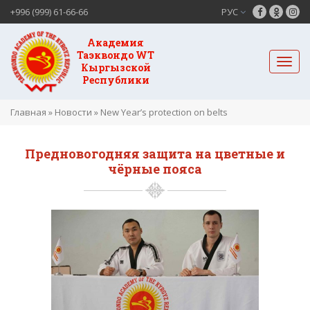
+996 (999) 61-66-66
РУС
Академия
Таэквондо WT
Кыргызской
Республики
Главная
»
Новости
»
New Year’s protection on belts
Предновогодняя защита на цветные и
чёрные пояса