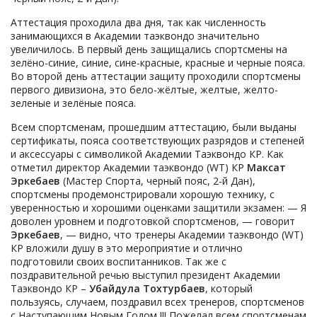
Аттестация проходила два дня, так как численность
занимающихся в Академии таэквондо значительно
увеличилось. В первый день защищались спортсмены на
зелёно-синие, синие, сине-красные, красные и черные пояса.
Во второй день аттестации защиту проходили спортсмены
первого дивизиона, это бело-жёлтые, желтые, желто-
зеленые и зелёные пояса.
Всем спортсменам, прошедшим аттестацию, были выданы
сертификаты, пояса соответствующих разрядов и степеней
и аксессуары с символикой Академии Таэквондо КР. Как
отметил директор Академии таэквондо (WT) КР
Максат
Эркебаев
(Мастер Спорта, черный пояс, 2-й Дан),
спортсмены продемонстрировали хорошую технику, с
уверенностью и хорошими оценками защитили экзамен: — Я
доволен уровнем и подготовкой спортсменов, — говорит
Эркебаев
, — видно, что тренеры Академии таэквондо (WT)
КР вложили душу в это мероприятие и отлично
подготовили своих воспитанников. Так же с
поздравительной речью выступил президент Академии
Таэквондо КР –
Убайдула Тохтурбаев
, который
пользуясь, случаем, поздравил всех тренеров, спортсменов
с Наступающим Новым Годом !!! Пожелал всем спортсменам