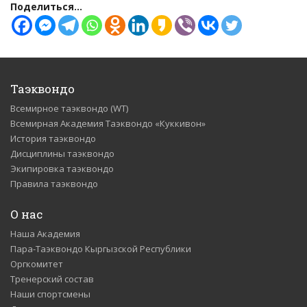
Поделиться...
Таэквондо
Всемирное таэквондо (WT)
Всемирная Академия Таэквондо «Куккивон»
История таэквондо
Дисциплины таэквондо
Экипировка таэквондо
Правила таэквондо
О нас
Наша Академия
Пара-Таэквондо Кыргызской Республики
Оргкомитет
Тренерский состав
Наши спортсмены