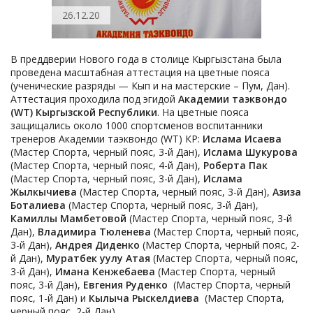
26.12.20
В преддверии Нового года в столице Кыргызстана была
проведена масштабная аттестация на цветные пояса
(ученические разряды — Кып и на мастерские – Пум, Дан).
Аттестация проходила под эгидой
Академии таэквондо
(WT) Кыргызской Республики
. На цветные пояса
защищались около 1000 спортсменов воспитанники
тренеров Академии таэквондо (WT) КР:
Ислама Исаева
(Мастер Спорта, черный пояс, 3-й Дан),
Ислама Шукурова
(Мастер Спорта, черный пояс, 4-й Дан),
Роберта Пак
(Мастер Спорта, черный пояс, 3-й Дан),
Ислама
Жылкычиева
(Мастер Спорта, черный пояс, 3-й Дан),
Азиза
Боталиева
(Мастер Спорта, черный пояс, 3-й Дан),
Камиллы Мамбетовой
(Мастер Спорта, черный пояс, 3-й
Дан),
Владимира Тюленева
(Мастер Спорта, черный пояс,
3-й Дан),
Андрея Диденко
(Мастер Спорта, черный пояс, 2-
й Дан),
Муратбек уулу Атая
(Мастер Спорта, черный пояс,
3-й Дан),
Имана
Кенжебаева
(Мастер Спорта, черный
пояс, 3-й Дан),
Евгения
Руденко
(Мастер Спорта, черный
пояс, 1-й Дан) и
Кылыча
Рыскелдиева
(Мастер Спорта,
черный пояс, 2-й Дан).