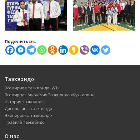
Поделиться...
Таэквондо
Всемирное таэквондо (WT)
Всемирная Академия Таэквондо «Куккивон»
История таэквондо
Дисциплины таэквондо
Экипировка таэквондо
Правила таэквондо
О нас