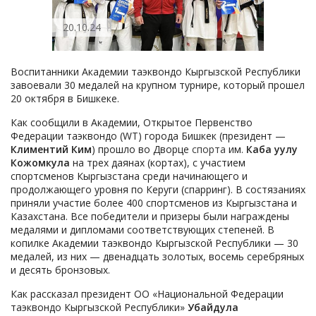
20.10.24
Воспитанники Академии таэквондо Кыргызской Республики
завоевали 30 медалей на крупном турнире, который прошел
20 октября в Бишкеке.
Как сообщили в Академии, Открытое Первенство
Федерации таэквондо (WT) города Бишкек (президент —
Климентий Ким
) прошло во Дворце
спорта
им.
Каба уулу
Кожомкула
на трех даянах (кортах), с участием
спортсменов Кыргызстана среди начинающего и
продолжающего уровня по Керуги (спарринг). В состязаниях
приняли участие более 400 спортсменов из Кыргызстана и
Казахстана. Все победители и призеры были награждены
медалями и дипломами соответствующих степеней. В
копилке Академии таэквондо Кыргызской Республики — 30
медалей, из них — двенадцать золотых, восемь серебряных
и десять бронзовых.
Как рассказал президент ОО «Национальной Федерации
таэквондо Кыргызской Республики»
Убайдула