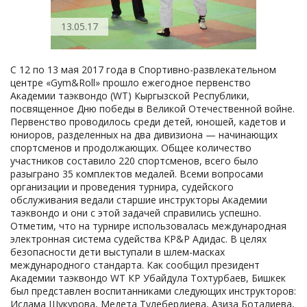
13.05.17
C 12 по 13 мая 2017 года в Спортивно-развлекательном
центре «Gym&Roll» прошло ежегодное первенство
Академии таэквондо (WT) Кыргызской Республики,
посвященное Дню победы в Великой Отечественной войне.
Первенство проводилось среди детей, юношей, кадетов и
юниоров, разделенных на два дивизиона — начинающих
спортсменов и продолжающих. Общее количество
участников составило 220 спортсменов, всего было
разыграно 35 комплектов медалей. Всеми вопросами
организации и проведения турнира, судейского
обслуживания ведали старшие инструкторы Академии
таэквондо и они с этой задачей справились успешно.
Отметим, что на турнире использовалась международная
электронная система судейства КР&P Адидас. В целях
безопасности дети выступали в шлем-масках
международного стандарта. Как сообщил президент
Академии таэквондо WT КР Убайдула Тохтурбаев, Бишкек
был представлен воспитанниками следующих инструкторов:
Ислама Шукурова, Медета Тулебердиева, Азиза Боталиева,