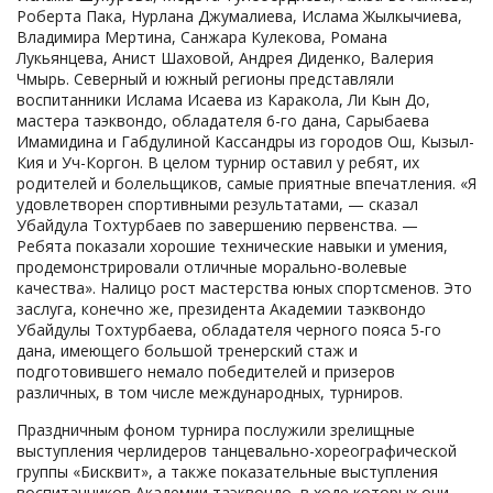
Роберта Пака, Нурлана Джумалиева, Ислама Жылкычиева,
Владимира Мертина, Санжара Кулекова, Романа
Лукьянцева, Анист Шаховой, Андрея Диденко, Валерия
Чмырь. Северный и южный регионы представляли
воспитанники Ислама Исаева из Каракола, Ли Кын До,
мастера таэквондо, обладателя 6-го дана, Сарыбаева
Имамидина и Габдулиной Кассандры из городов Ош, Кызыл-
Кия и Уч-Коргон. В целом турнир оставил у ребят, их
родителей и болельщиков, самые приятные впечатления. «Я
удовлетворен спортивными результатами, — сказал
Убайдула Тохтурбаев по завершению первенства. —
Ребята показали хорошие технические навыки и умения,
продемонстрировали отличные морально-волевые
качества». Налицо рост мастерства юных спортсменов. Это
заслуга, конечно же, президента Академии таэквондо
Убайдулы Тохтурбаева, обладателя черного пояса 5-го
дана, имеющего большой тренерский стаж и
подготовившего немало победителей и призеров
различных, в том числе международных, турниров.
Праздничным фоном турнира послужили зрелищные
выступления черлидеров танцевально-хореографической
группы «Бисквит», а также показательные выступления
воспитанников Академии таэквондо, в ходе которых они