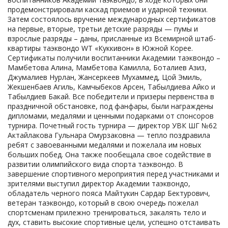
продемонстрировали каскад приемов и ударной техники.
Затем состоялось вручение международных сертификатов
на первые, вторые, третьи детские разряды — пумы и
взрослые разряды – даны, присланные из Всемирной штаб-
квартиры таэквондо WT «Куккивон» в Южной Корее.
Сертификаты получили воспитанники Академии таэквондо –
Мамбетова Алина, Мамбетова Камилла, Боталиев Азиз,
Джумалиев Нурлан, Жансеркеев Мухаммед, Цой Эмиль,
Жекшенбаев Агиль, Камчыбеков Арсен, Табылдиева Айко и
Табылдиев Бакай. Все победители и призеры первенства в
праздничной обстановке, под фанфары, были награждены
дипломами, медалями и ценными подарками от спонсоров
турнира. Почетный гость турнира — директор УВК ШГ №62
Актайлакова Гульнара Омурзаковна — тепло поздравила
ребят с завоеванными медалями и пожелала им новых
больших побед. Она также пообещала свое содействие в
развитии олимпийского вида спорта таэквондо. В
завершение спортивного мероприятия перед участниками и
зрителями выступил директор Академии таэквондо,
обладатель черного пояса Майтукин Сардар Бектурович,
ветеран таэквондо, который в свою очередь пожелал
спортсменам прилежно тренироваться, закалять тело и
дух, ставить высокие спортивные цели, успешно отстаивать