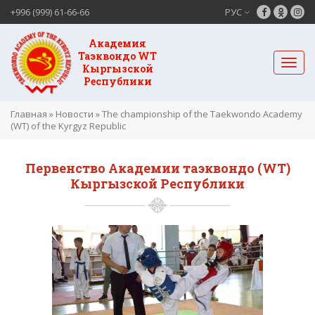
+996 (999) 61-66-66
РУС
Академия
Таэквондо WT
Кыргызской
Республики
Главная
»
Новости
»
The championship of the Taekwondo Academy
(WT) of the Kyrgyz Republic
Первенство Академии таэквондо (WT)
Кыргызской Республики