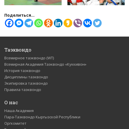
Поделиться...
Таэквондо
Всемирное таэквондо (WT)
Всемирная Академия Таэквондо «Куккивон»
История таэквондо
Дисциплины таэквондо
Экипировка таэквондо
Правила таэквондо
О нас
Наша Академия
Пара-Таэквондо Кыргызской Республики
Оргкомитет