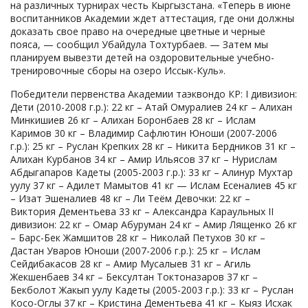
на различных турнирах честь Кыргызстана. «Теперь в июне
воспитанников Академии ждет аттестация, где они должны
доказать свое право на очередные цветные и черные
пояса, — сообщил Убайдула Тохтурбаев. — Затем мы
планируем вывезти детей на оздоровительные учебно-
тренировочные сборы на озеро Иссык-Куль».
Победители первенства Академии таэквондо КР: I дивизион:
Дети (2010-2008 г.р.): 22 кг – Атай Омуралиев 24 кг – Алихан
Минкишиев 26 кг – Алихан Боронбаев 28 кг – Ислам
Каримов 30 кг – Владимир Сафлютин Юноши (2007-2006
г.р.): 25 кг – Руслан Крепких 28 кг – Никита Бердников 31 кг –
Алихан Курбанов 34 кг – Амир Ильясов 37 кг – Нурислам
Абдыгапаров Кадеты (2005-2003 г.р.): 33 кг – Алинур Мухтар
уулу 37 кг – Адилет Мамытов 41 кг — Ислам Есеналиев 45 кг
– Изат Эшеналиев 48 кг – Ли Теём Девочки: 22 кг –
Виктория Дементьева 33 кг – Александра Караульных II
дивизион: 22 кг – Омар Абуруман 24 кг – Амир Лященко 26 кг
– Барс-Бек Жамшитов 28 кг – Николай Петухов 30 кг –
Дастан Уваров Юноши (2007-2006 г.р.): 25 кг – Ислам
Сейдибакасов 28 кг – Амир Мусалыев 31 кг – Агиль
Жекшенбаев 34 кг – Бексултан Токтоназаров 37 кг –
Бекболот Жакып уулу Кадеты (2005-2003 г.р.): 33 кг – Руслан
Косо-Оглы 37 кг – Кристина Дементьева 41 кг – Кыяз Исхак