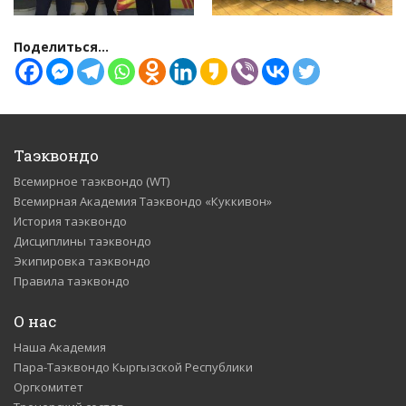
Поделиться...
Таэквондо
Всемирное таэквондо (WT)
Всемирная Академия Таэквондо «Куккивон»
История таэквондо
Дисциплины таэквондо
Экипировка таэквондо
Правила таэквондо
О нас
Наша Академия
Пара-Таэквондо Кыргызской Республики
Оргкомитет