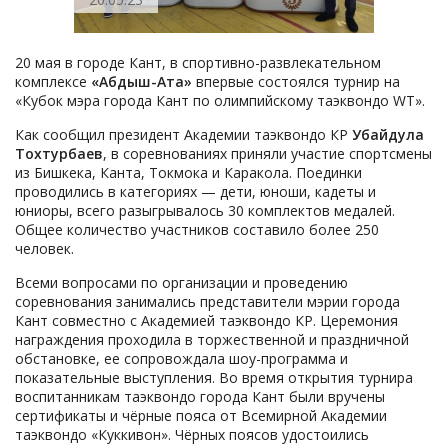
20 мая в городе Кант, в спортивно-развлекательном
комплексе
«Абдыш-Ата»
впервые состоялся турнир на
«Кубок мэра города Кант по олимпийскому таэквондо WT».
Как сообщил президент Академии таэквондо КР
Убайдула
Тохтурбаев
, в соревнованиях приняли участие спортсмены
из Бишкека, Канта, Токмока и Каракола. Поединки
проводились в категориях — дети, юноши, кадеты и
юниоры, всего разыгрывалось 30 комплектов медалей.
Общее количество участников составило более 250
человек.
Всеми вопросами по организации и проведению
соревнования занимались представители мэрии города
Кант совместно с Академией таэквондо КР. Церемония
награждения проходила в торжественной и праздничной
обстановке, ее сопровождала шоу-программа и
показательные выступления. Во время открытия турнира
воспитанникам таэквондо города Кант были вручены
сертификаты и чёрные пояса от Всемирной Академии
таэквондо «Куккивон». Чёрных поясов удостоились