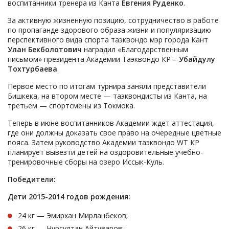
воспитанники тренера из Канта
Евгения Руденко
.
За активную жизненную позицию, сотрудничество в работе
по пропаганде здорового образа жизни и популяризацию
перспективного вида спорта таэквондо мэр города Кант
Улан Бекболотович
наградил «Благодарственным
письмом» президента Академии Таэквондо КР –
Убайдулу
Тохтурбаева
.
Первое место по итогам турнира заняли представители
Бишкека, на втором месте — таэквондисты из Канта, на
третьем — спортсмены из Токмока.
Теперь в июне воспитанников Академии ждет аттестация,
где они должны доказать свое право на очередные цветные
пояса. Затем руководство Академии таэквондо WT КР
планирует вывезти детей на оздоровительные учебно-
тренировочные сборы на озеро Иссык-Куль.
Победители:
Дети 2015-2014 годов рождения:
24 кг — Эмирхан Мирланбеков;
26 кг — Нурсултан Айтуваров;