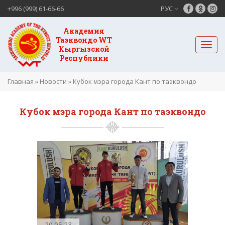
+996 (999) 61-66-66
РУС
Академия
Таэквондо WT
Кыргызской
Республики
Главная
»
Новости
»
Кубок мэра города Кант по таэквондо
Кубок мэра города Кант по таэквондо
20.05.23