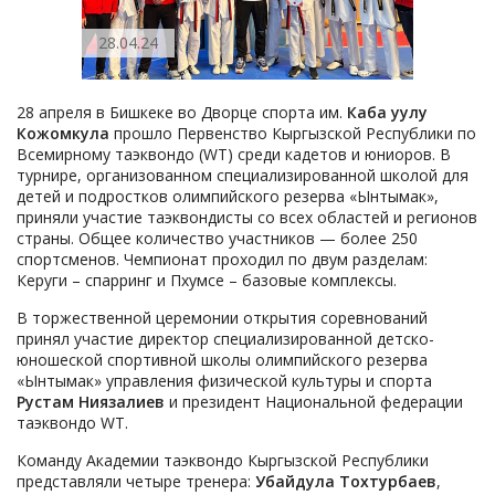
28.04.24
28 апреля в Бишкеке во Дворце спорта им.
Каба уулу
Кожомкула
прошло Первенство Кыргызской Республики по
Всемирному таэквондо (WT) среди кадетов и юниоров. В
турнире, организованном специализированной школой для
детей и подростков олимпийского резерва «Ынтымак»,
приняли участие таэквондисты со всех областей и регионов
страны. Общее количество участников — более 250
спортсменов. Чемпионат проходил по двум разделам:
Керуги – спарринг и Пхумсе – базовые комплексы.
В торжественной церемонии открытия соревнований
принял участие директор специализированной детско-
юношеской спортивной школы олимпийского резерва
«Ынтымак» управления физической культуры и спорта
Рустам Ниязалиев
и президент Национальной федерации
таэквондо WT.
Команду Академии таэквондо Кыргызской Республики
представляли четыре тренера:
Убайдула Тохтурбаев
,