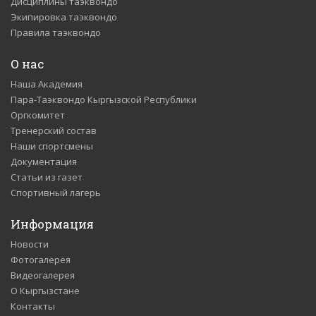
Дисциплины таэквондо
Экипировка таэквондо
Правила таэквондо
О нас
Наша Академия
Пара-Таэквондо Кыргызской Республики
Оргкомитет
Тренерский состав
Наши спортсмены
Документация
Статьи из газет
Спортивный лагерь
Информация
Новости
Фотогалерея
Видеогалерея
О Кыргызстане
Контакты