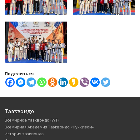
Поделиться...
Таэквондо
Всемирное таэквондо (WT)
Всемирная Академия Таэквондо «Куккивон»
История таэквондо