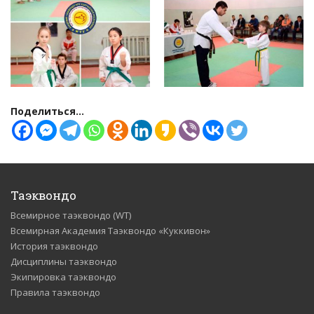
Поделиться...
Таэквондо
Всемирное таэквондо (WT)
Всемирная Академия Таэквондо «Куккивон»
История таэквондо
Дисциплины таэквондо
Экипировка таэквондо
Правила таэквондо