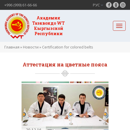
+996 (999) 61-66-66
РУС
Академия
Таэквондо WT
Кыргызской
Республики
Главная
»
Новости
»
Certification for colored belts
Аттестация на цветные пояса
20.12.16